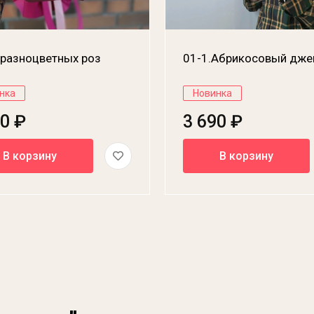
 разноцветных роз
01-1.Абрикосовый дж
нка
Новинка
00 ₽
3 690 ₽
В корзину
В корзину