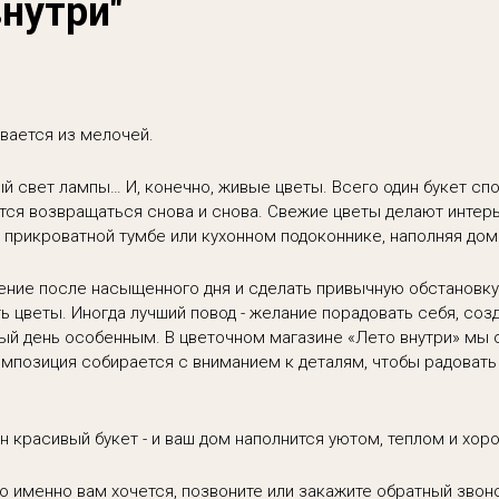
внутри"
вается из мелочей.
й свет лампы… И, конечно, живые цветы. Всего один букет сп
ется возвращаться снова и снова. Свежие цветы делают инте
 прикроватной тумбе или кухонном подоконнике, наполняя до
ние после насыщенного дня и сделать привычную обстановку 
ь цветы. Иногда лучший повод - желание порадовать себя, соз
й день особенным. В цветочном магазине «Лето внутри» мы с
мпозиция собирается с вниманием к деталям, чтобы радовать
н красивый букет - и ваш дом наполнится уютом, теплом и хо
го именно вам хочется, позвоните или закажите обратный зво