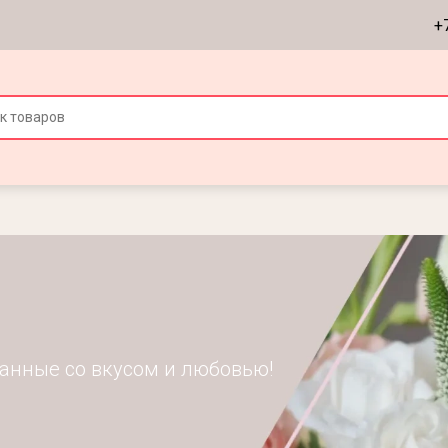
+
анные со вкусом и любовью!